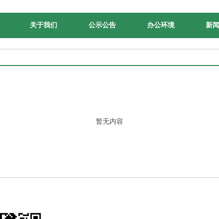
关于我们
公示公告
办公环境
新
暂无内容