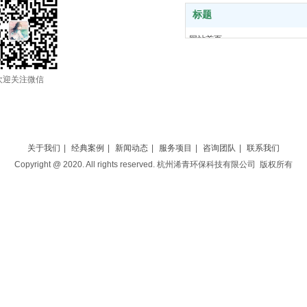
标题
网站首页
关于我们
技术特色
欢迎关注微信
案例展示
新闻动态
联系我们
关于我们
|
经典案例
|
新闻动态
|
服务项目
|
咨询团队
|
联系我们
Copyright @ 2020. All rights reserved. 杭州浠青环保科技有限公司 版权所有